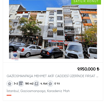
SATILIK
KONUT
9.950.000 ₺
GAZİOSMANPAŞA MEHMET AKİF CADDESİ ÜZERİNDE FIRSAT TERASLIDUBLEKS
3+2
180
m2
4. Kat
0
Yıl
İstanbul, Gaziosmanpaşa, Karadeniz Mah