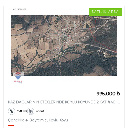
SATILIK
ARSA
995.000 ₺
KAZ DAĞLARININ ETEKLERİNDE KÖYLÜ KÖYÜNDE 2 KAT %40 İMARLI FIRSAT
350
m2
Konut
Çanakkale, Bayramiç, Köylü Köyü