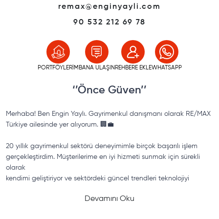
remax@enginyayli.com
90
532 212 69 78
PORTFÖYLERİM
BANA ULAŞIN
REHBERE EKLE
WHATSAPP
‘’
Önce Güven
’’
Merhaba! Ben Engin Yaylı. Gayrimenkul danışmanı olarak RE/MAX
Türkiye ailesinde yer alıyorum. 🏢💼
20 yıllık gayrimenkul sektörü deneyimimle birçok başarılı işlem
gerçekleştirdim. Müşterilerime en iyi hizmeti sunmak için sürekli
olarak
kendimi geliştiriyor ve sektördeki güncel trendleri teknolojiyi
yakından takip
Devamını Oku
ediyorum. 👨‍💼📈