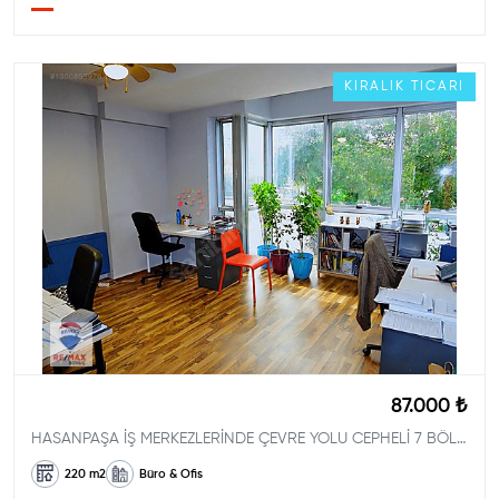
KIRALIK
TICARI
87.000 ₺
HASANPAŞA İŞ MERKEZLERİNDE ÇEVRE YOLU CEPHELİ 7 BÖLÜMLÜ 220m2
220
m2
Büro & Ofis