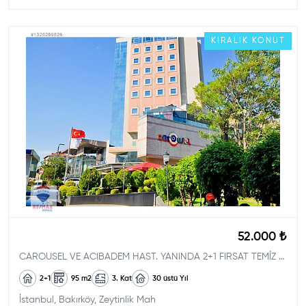
KIRALIK
KONUT
52.000 ₺
CAROUSEL VE ACIBADEM HAST. YANINDA 2+1 FIRSAT TEMİZ DAİRE
2+1
95
m2
3. Kat
30 üstü
Yıl
İstanbul, Bakırköy, Zeytinlik Mah