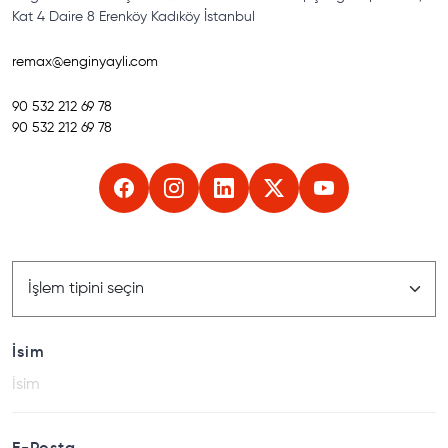
Kat 4 Daire 8 Erenköy Kadıköy İstanbul
remax@enginyayli.com
90
532 212 69 78
90
532 212 69 78
İsim