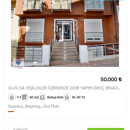
Mottom
önce GÜVEN
50.000 ₺
ULUS DA YEŞİLLİKLER İÇERİSİNDE 2008 YAPIMI GENÇ BİNADA 1+1FIRSAT
1+1
60
m2
Bahçe Katı
16-20
Yıl
İstanbul, Beşiktaş, Ulus Mah